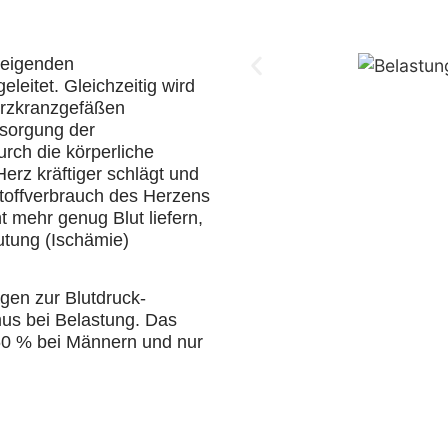
teigenden
leitet. Gleichzeitig wird
Herzkranzgefäßen
ersorgung der
rch die körperliche
erz kräftiger schlägt und
stoffverbrauch des Herzens
t mehr genug Blut liefern,
tung (Ischämie)
en zur Blutdruck-
us bei Belastung. Das
 60 % bei Männern und nur