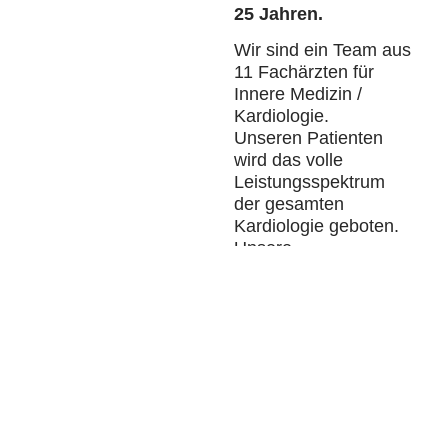
25 Jahren.
Wir sind ein Team aus
11 Fachärzten für
Innere Medizin /
Kardiologie.
Unseren Patienten
wird das volle
Leistungsspektrum
der gesamten
Kardiologie geboten.
Unsere
Herzkatheterlabore
stehen, in Kooperation
mit dem St. Josefs-
Krankenhaus, für
Herzinfarkte an 7
Tagen in der Woche
rund um die Uhr
bereit.
Wir sind mit dem